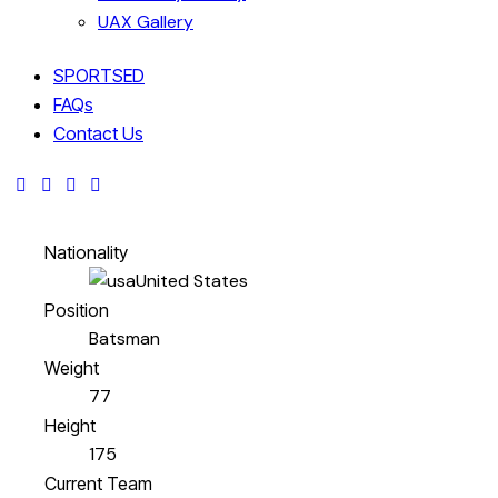
UAX Gallery
SPORTSED
FAQs
Contact Us
Nationality
United States
Position
Batsman
Weight
77
Height
175
Current Team