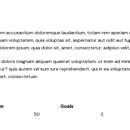
atem accusantium doloremque laudantium, totam rem aperiam eaq
sam voluptatem, quia voluptas sit, aspernatur aut odit aut fu
orem ipsum, quia dolor sit, amet, consectetur, adipisci velit,
 dolore magnam aliquam quaerat voluptatem. ut enim ad mini
r? quis autem vel eum iure reprehenderit, qui in ea voluptate v
met, consectetuer.
am
Goals
50
2