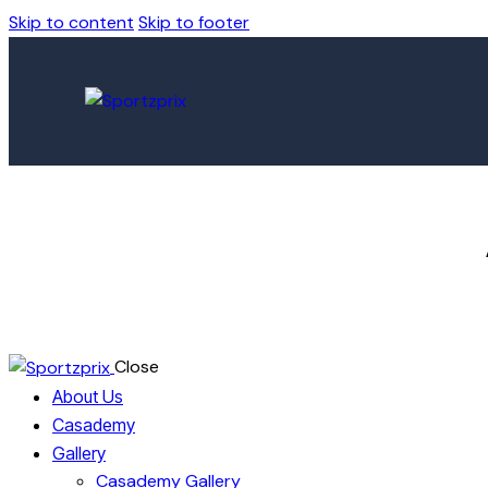
Skip to content
Skip to footer
Close
About Us
Casademy
Gallery
Casademy Gallery