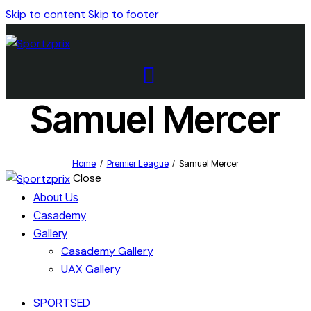
Skip to content
Skip to footer
Samuel Mercer
Home
Premier League
Samuel Mercer
Close
About Us
Casademy
Gallery
Casademy Gallery
UAX Gallery
SPORTSED