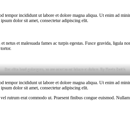
od tempor incididunt ut labore et dolore magna aliqua. Ut enim ad minim
psum dolor sit amet, consectetur adipiscing elit.
 et netus et malesuada fames ac turpis egestas. Fusce gravida, ligula non 
tortor.
Stet clita kasd gubergren, no sea sanctus est labore et dolore. By
Kevin Smith
od tempor incididunt ut labore et dolore magna aliqua. Ut enim ad minim
psum dolor sit amet, consectetur adipiscing elit.
sus, vel rutrum erat commodo ut. Praesent finibus congue euismod. Nullam