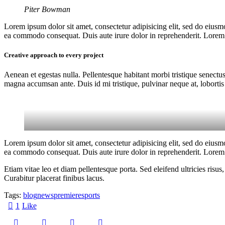
Piter Bowman
Lorem ipsum dolor sit amet, consectetur adipisicing elit, sed do eiusm
ea commodo consequat. Duis aute irure dolor in reprehenderit. Lorem i
Creative approach to every project
Aenean et egestas nulla. Pellentesque habitant morbi tristique senectus
magna accumsan ante. Duis id mi tristique, pulvinar neque at, lobortis 
Lorem ipsum dolor sit amet, consectetur adipisicing elit, sed do eiusm
ea commodo consequat. Duis aute irure dolor in reprehenderit. Lorem i
Etiam vitae leo et diam pellentesque porta. Sed eleifend ultricies ri
Curabitur placerat finibus lacus.
Tags:
blog
news
premiere
sports
1
Like