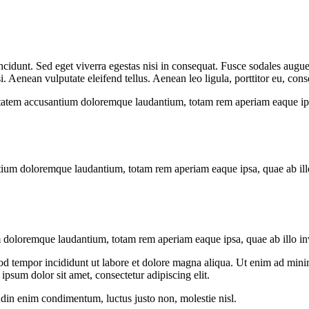
cidunt. Sed eget viverra egestas nisi in consequat. Fusce sodales augue 
Aenean vulputate eleifend tellus. Aenean leo ligula, porttitor eu, conse
uptatem accusantium doloremque laudantium, totam rem aperiam eaque ipsa, 
tium doloremque laudantium, totam rem aperiam eaque ipsa, quae ab illo i
 doloremque laudantium, totam rem aperiam eaque ipsa, quae ab illo inven
od tempor incididunt ut labore et dolore magna aliqua. Ut enim ad minim
psum dolor sit amet, consectetur adipiscing elit.
udin enim condimentum, luctus justo non, molestie nisl.