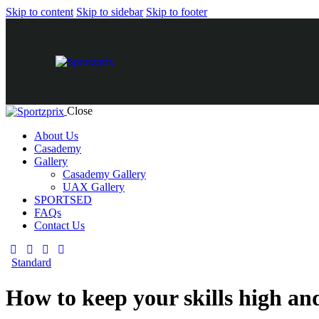
Skip to content
Skip to sidebar
Skip to footer
Close
About Us
Casademy
Gallery
Casademy Gallery
UAX Gallery
SPORTSED
FAQs
Contact Us
Standard
How to keep your skills high an