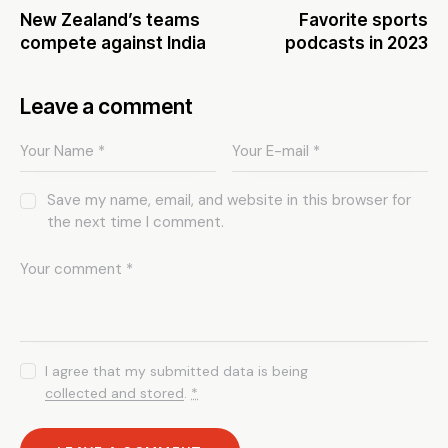
New Zealand’s teams
Favorite sports
compete against India
podcasts in 2023
Leave a comment
Save my name, email, and website in this browser for
the next time I comment.
I agree that my submitted data is being
collected and stored
.
*